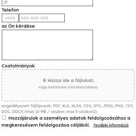
Telefon
az Ön kérdése
Csatolmányok
📎 Húzza ide a fájlokat,
vagy kattintson a kiválasztáshoz
engedélyezett fájltípusok: PDF, XLS, XLSX, CSV, JPG, JPEG, PNG, TXT,
DOC, DOCX (max 10 MB / soubor, max 5 souborů)
Hozzájárulok a személyes adatok feldolgozásához a
megkeresésem feldolgozása céljából.
További információ