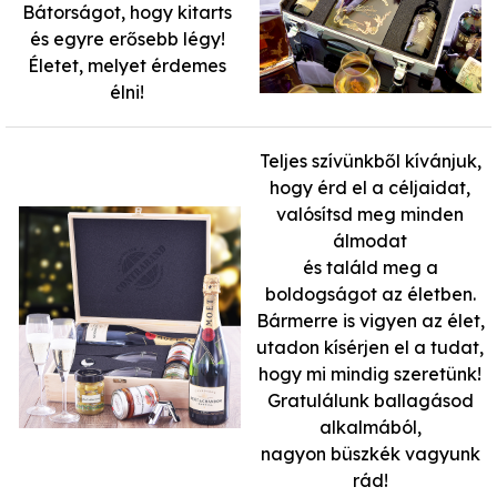
Bátorságot, hogy kitarts
és egyre erősebb légy!
Életet, melyet érdemes
élni!
Teljes szívünkből kívánjuk,
hogy érd el a céljaidat,
valósítsd meg minden
álmodat
és találd meg a
boldogságot az életben.
Bármerre is vigyen az élet,
utadon kísérjen el a tudat,
hogy mi mindig szeretünk!
Gratulálunk ballagásod
alkalmából,
nagyon büszkék vagyunk
rád!