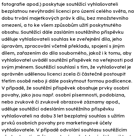
fotografie apod.) poskytuje soutěžící vyhlašovateli
bezplatnou nevýhradní licenci pro území celého světa, na
dobu trvání majetkových práv k dílu, bez množstevního
omezení, a to ke všem způsobům užití poskytnutého
obsahu. Soutěžící dále zasláním soutěžního příspěvku
uděluje vyhlašovateli souhlas ke zveřejnění díla, jeho
úpravám, zpracování včetně překladu, spojení s jiným
dílem, zařazením do díla souborného, jakož i k tomu, aby
vyhlašovatel uváděl soutěžní příspěvek na veřejnosti pod
svým jménem. Soutěžící souhlasí s tím, že vyhlašovatel je
oprávněn udělenou licenci zcela či částečně postoupit
třetím osobě nebo ji dále poskytnout formou podlicence.
V případě, že soutěžní příspěvek obsahuje prvky osobní
povahy, jako jsou např. osobní písemnosti, podobizna,
nebo zvukové či zvukově obrazové záznamy apod.,
uděluje soutěžící odesláním soutěžního příspěvku
vyhlašovateli na dobu 3 let bezplatný souhlas s užitím
prvků osobních povahy pro marketingové účely
vyhlašovatele. V případě odvolání souhlasu soutěžícím