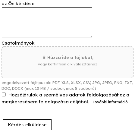
az Ön kérdése
Csatolmányok
📎 Húzza ide a fájlokat,
vagy kattintson a kiválasztáshoz
engedélyezett fájltípusok: PDF, XLS, XLSX, CSV, JPG, JPEG, PNG, TXT,
DOC, DOCX (max 10 MB / soubor, max 5 souborů)
Hozzájárulok a személyes adatok feldolgozásához a
megkeresésem feldolgozása céljából.
További információ