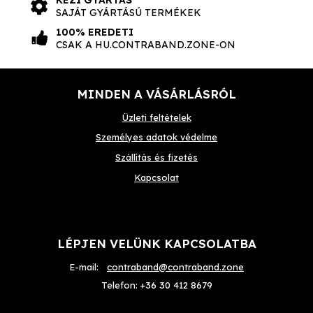
KÉZI GYÁRTÁS
SAJÁT GYÁRTÁSÚ TERMÉKEK
100% EREDETI
CSAK A HU.CONTRABAND.ZONE-ON
MINDEN A VÁSÁRLÁSRÓL
Üzleti feltételek
Személyes adatok védelme
Szállítás és fizetés
Kapcsolat
LÉPJEN VELÜNK KAPCSOLATBA
E-mail:
contraband@contraband.zone
Telefon:
+36 30 412 8679