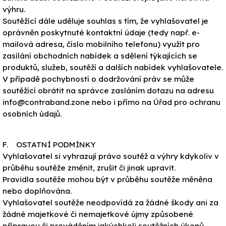
výhru.
Soutěžící dále uděluje souhlas s tím, že vyhlašovatel je
oprávněn poskytnuté kontaktní údaje (tedy např. e-
mailová adresa, číslo mobilního telefonu) využít pro
zasílání obchodních nabídek a sdělení týkajících se
produktů, služeb, soutěží a dalších nabídek vyhlašovatele.
V případě pochybností o dodržování práv se může
soutěžící obrátit na správce zasláním dotazu na adresu
info@contraband.zone nebo i přímo na Úřad pro ochranu
osobních údajů.
F. OSTATNÍ PODMÍNKY
Vyhlašovatel si vyhrazují právo soutěž a výhry kdykoliv v
průběhu soutěže změnit, zrušit či jinak upravit.
Pravidla soutěže mohou být v průběhu soutěže měněna
nebo doplňována.
Vyhlašovatel soutěže neodpovídá za žádné škody ani za
žádné majetkové či nemajetkové újmy způsobené
přípravou či prováděním jakýchkoli soutěžních úkonů,