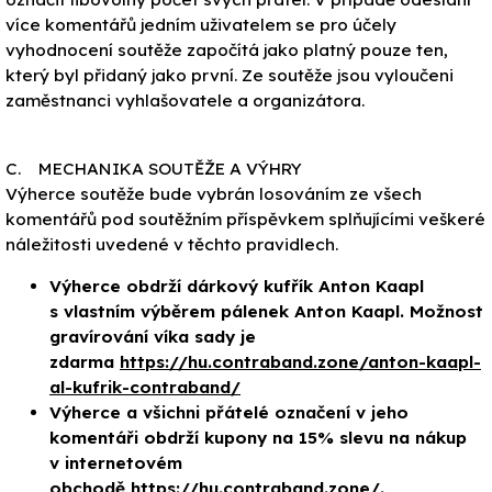
více komentářů jedním uživatelem se pro účely
vyhodnocení soutěže započítá jako platný pouze ten,
který byl přidaný jako první. Ze soutěže jsou vyloučeni
zaměstnanci vyhlašovatele a organizátora.
C. MECHANIKA SOUTĚŽE A VÝHRY
Výherce soutěže bude vybrán losováním ze všech
komentářů pod soutěžním příspěvkem splňujícími veškeré
náležitosti uvedené v těchto pravidlech.
Výherce obdrží dárkový kufřík Anton Kaapl
s vlastním výběrem pálenek Anton Kaapl. Možnost
gravírování víka sady je
zdarma
https://hu.contraband.zone/anton-kaapl-
al-kufrik-contraband/
Výherce a všichni přátelé označení v jeho
komentáři obdrží kupony na 15% slevu na nákup
v internetovém
obchodě
https://hu.contraband.zone/
.