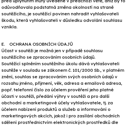
před uplynutím lhůty uvedené v předchozí větě, aniž by to
odůvodňovala podstatná změna okolností na straně
soutěžícího, je soutěžící povinen nahradit vyhlašovateli
škodu, která vyhlašovateli v důsledku odvolání souhlasu
vznikla.
E. OCHRANA OSOBNÍCH ÚDAJŮ
Účast v soutěži je možná jen v případě souhlasu
soutěžícího se zpracováním osobních údajů.
Soutěžící splněním soutěžního úkolu dává vyhlašovateli
soutěže v souladu se zákonem č. 101/2000 Sb., v platném
znění, souhlas se zpracováním svých osobních údajů v
rozsahu jméno, příjmení, věk, adresa a emailová adresa,
popř. telefonní číslo za účelem prověření jeho platné
účasti v soutěži, předání výhry v soutěži a pro další
obchodní a marketingové účely vyhlašovatele, tj. za
účelem nabízení produktů a služeb a informování o
marketingových akcích, jakož i pro zasílání obchodních
sdělení prostřednictvím elektronických prostředků dle