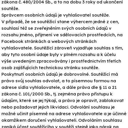
zákona č. 480/2004 Sb., a to na dobu 3 roky od ukončení
soutěže.
Správcem osobních údajů je vyhlašovatel soutěže.
V případě, že se soutěžící stane výhercem jedné z cen,
souhlasí též se zveřejněním svých osobních údajů v
rozsahu jméno, příjmení ve sdělovacích prostředcích, na
Facebook stránkách a webových stránkách
vyhlašovatele. Soutěžící zároveň vyjadřuje souhlas s tím,
aby tyto osobní údaje byly v plném rozsahu a k účelu
výše uvedeným zpracovávány i prostřednictvím třetích
osob zajišťujících technickou stránku soutěže.
Poskytnutí osobních údajů je dobrovolné. Soutěžící má
právo svůj souhlas odvolat, a to písemnou formou na
adrese sídla vyhlašovatele, a dále práva dle § 11 a 21
zákona č. 101/2000 Sb., tj. zejména právo přístupu k
údajům, které se jej týkají, a právo je opravit, zablokovat
nebo požadovat jejich likvidaci. Odvolání souhlasu je
možné učinit písemně na adrese vyhlašovatele a je účinné
okamžikem doručení vyhlašovateli. Odvoláním souhlasu
zaniká účast soutěžícího v soutěži stejně jako nárok na