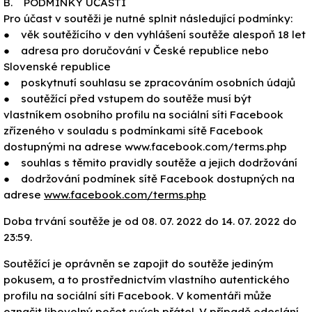
B. PODMÍNKY ÚČASTI
Pro účast v soutěži je nutné splnit následující podmínky:
● věk soutěžícího v den vyhlášení soutěže alespoň 18 let
● adresa pro doručování v České republice nebo
Slovenské republice
● poskytnutí souhlasu se zpracováním osobních údajů
● soutěžící před vstupem do soutěže musí být
vlastníkem osobního profilu na sociální síti Facebook
zřízeného v souladu s podmínkami sítě Facebook
dostupnými na adrese www.facebook.com/terms.php
● souhlas s těmito pravidly soutěže a jejich dodržování
● dodržování podmínek sítě Facebook dostupných na
adrese
www.facebook.com/terms.php
Doba trvání soutěže je od 08. 07. 2022 do 14. 07. 2022 do
23:59.
Soutěžící je oprávněn se zapojit do soutěže jediným
pokusem, a to prostřednictvím vlastního autentického
profilu na sociální síti Facebook. V komentáři může
označit libovolný počet svých přátel. V případě odeslání