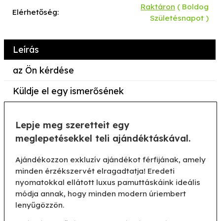
Raktáron
( Boldog
Elérhetőség:
Születésnapot )
Leírás
az Ön kérdése
Küldje el egy ismerősének
Lepje meg szeretteit egy
meglepetésekkel teli ajándéktáskával.
Ajándékozzon exkluzív ajándékot férfijának, amely
minden érzékszervét elragadtatja! Eredeti
nyomatokkal ellátott luxus pamuttáskáink ideális
módja annak, hogy minden modern úriembert
lenyűgözzön.