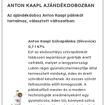
ANTON KAAPL AJÁNDÉKDOBOZBAN
Az ajándékdoboz Anton Kaapl pálinkát
tartalmaz, választott változatban:
Anton Kaapl Szilvapálinka (Slivovice)
0,7 l 47%
Ezt az elsőosztályú szilvapálinkát
többszöri lepárlással gyártják érett
cefréből, melyet a lengyelországi
Lublin régió gyümölcstermesztője által
termesztett minőségi, édes és érett
szilvából készítenek. Az összes szilvát
felhasználás előtt kimagozzák. A
pálinkafőző mester és a modern
technológiák eredményeként egy
gyümölcsös, édes ízű, könnyed szilva