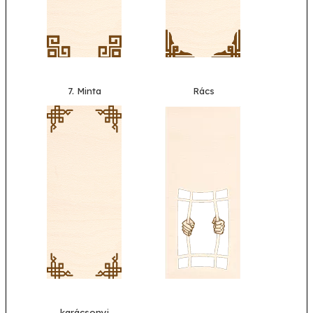
7. Minta
Rács
karácsonyi