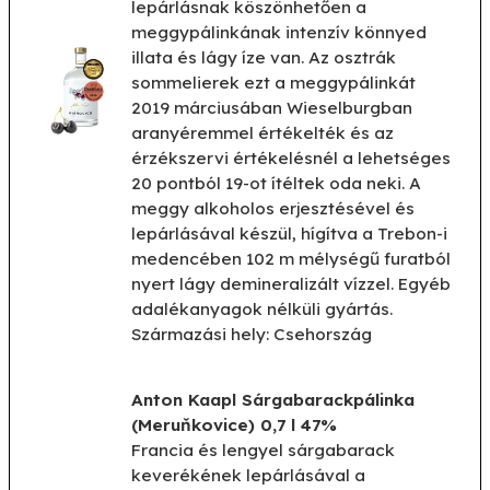
lepárlásnak köszönhetően a
meggypálinkának intenzív könnyed
illata és lágy íze van. Az osztrák
sommelierek ezt a meggypálinkát
2019 márciusában Wieselburgban
aranyéremmel értékelték és az
érzékszervi értékelésnél a lehetséges
20 pontból 19-ot ítéltek oda neki. A
meggy alkoholos erjesztésével és
lepárlásával készül, hígítva a Trebon-i
medencében 102 m mélységű furatból
nyert lágy demineralizált vízzel. Egyéb
adalékanyagok nélküli gyártás.
Származási hely: Csehország
Anton Kaapl Sárgabarackpálinka
(Meruňkovice) 0,7 l 47%
Francia és lengyel sárgabarack
keverékének lepárlásával a