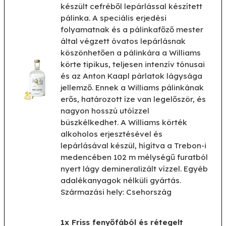
készült cefréből lepárlással készített
pálinka. A speciális erjedési
folyamatnak és a pálinkafőző mester
által végzett óvatos lepárlásnak
köszönhetően a pálinkára a Williams
körte tipikus, teljesen intenzív tónusai
és az Anton Kaapl párlatok lágysága
jellemző. Ennek a Williams pálinkának
erős, határozott íze van legelőször, és
nagyon hosszú utóízzel
büszkélkedhet. A Williams körték
alkoholos erjesztésével és
lepárlásával készül, hígítva a Trebon-i
medencében 102 m mélységű furatból
nyert lágy demineralizált vízzel. Egyéb
adalékanyagok nélküli gyártás.
Származási hely: Csehország
1x Friss fenyőfából és rétegelt