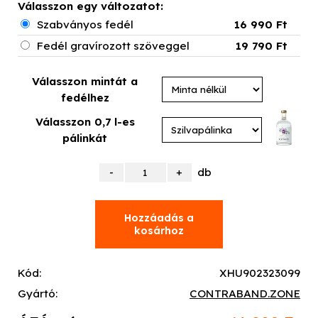
Válasszon egy változatot:
Szabványos fedél
16 990 Ft
Fedél gravírozott szöveggel
19 790 Ft
Válasszon mintát a
fedélhez
Válasszon 0,7 l-es
pálinkát
db
Kód:
XHU902323099
Gyártó:
CONTRABAND.ZONE