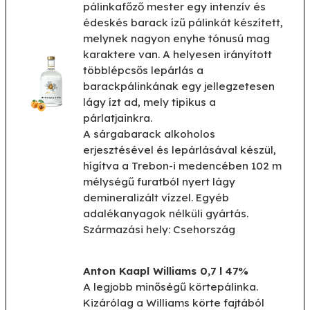
pálinkafőző mester egy intenzív és
édeskés barack ízű pálinkát készített,
melynek nagyon enyhe tónusú mag
karaktere van. A helyesen irányított
többlépcsős lepárlás a
barackpálinkának egy jellegzetesen
lágy ízt ad, mely tipikus a
párlatjainkra.
A sárgabarack alkoholos
erjesztésével és lepárlásával készül,
hígítva a Trebon-i medencében 102 m
mélységű furatból nyert lágy
demineralizált vízzel. Egyéb
adalékanyagok nélküli gyártás.
Származási hely: Csehország
Anton Kaapl Williams 0,7 l 47%
A legjobb minőségű körtepálinka.
Kizárólag a Williams körte fajtából