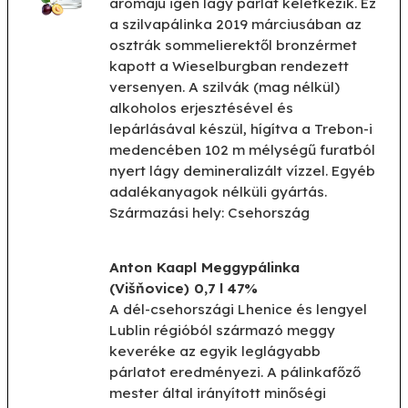
aromájú igen lágy párlat keletkezik. Ez
a szilvapálinka 2019 márciusában az
osztrák sommelierektől bronzérmet
kapott a Wieselburgban rendezett
versenyen. A szilvák (mag nélkül)
alkoholos erjesztésével és
lepárlásával készül, hígítva a Trebon-i
medencében 102 m mélységű furatból
nyert lágy demineralizált vízzel. Egyéb
adalékanyagok nélküli gyártás.
Származási hely: Csehország
Anton Kaapl Meggypálinka
(Višňovice) 0,7 l 47%
A dél-csehországi Lhenice és lengyel
Lublin régióból származó meggy
keveréke az egyik leglágyabb
párlatot eredményezi. A pálinkafőző
mester által irányított minőségi