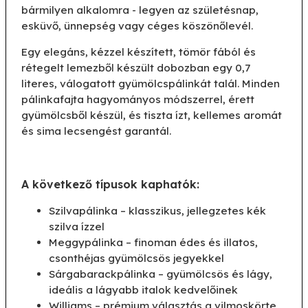
bármilyen alkalomra - legyen az születésnap,
esküvő, ünnepség vagy céges köszönőlevél.
Egy elegáns, kézzel készített, tömör fából és
rétegelt lemezből készült dobozban egy 0,7
literes, válogatott gyümölcspálinkát talál. Minden
pálinkafajta hagyományos módszerrel, érett
gyümölcsből készül, és tiszta ízt, kellemes aromát
és sima lecsengést garantál.
A következő típusok kaphatók:
Szilvapálinka – klasszikus, jellegzetes kék
szilva ízzel
Meggypálinka – finoman édes és illatos,
csonthéjas gyümölcsös jegyekkel
Sárgabarackpálinka – gyümölcsös és lágy,
ideális a lágyabb italok kedvelőinek
Williams – prémium választás a vilmoskörte