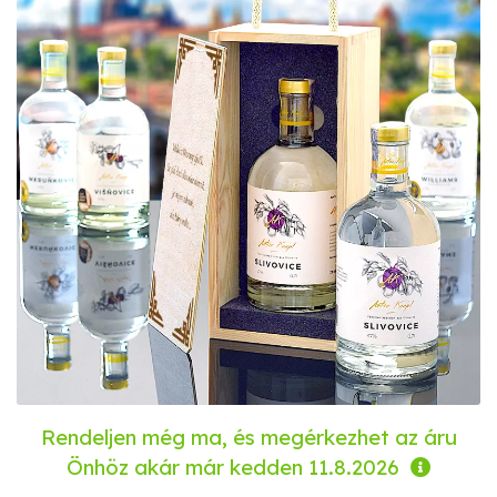
Rendeljen még ma, és megérkezhet az áru
Önhöz akár már
kedden 11.8.2026