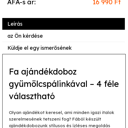
ÁFÁ-s ár:
16 990 Ft
Leírás
az Ön kérdése
Küldje el egy ismerősének
Fa ajándékdoboz
gyümölcspálinkával – 4 féle
választható
Olyan ajándékot keresel, ami minden igazi italok
szerelmesének tetszeni fog? Fából készült
ajándékdobozunk stílusos és ízléses megoldás