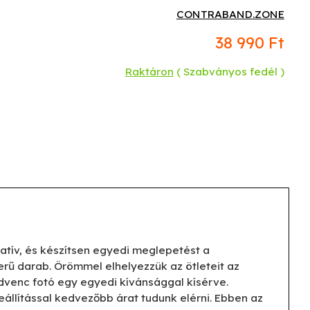
CONTRABAND.ZONE
38 990 Ft
Raktáron
( Szabványos fedél )
atív, és készítsen egyedi meglepetést a
erű darab. Örömmel elhelyezzük az ötleteit az
edvenc fotó egy egyedi kívánsággal kísérve.
llítással kedvezőbb árat tudunk elérni. Ebben az