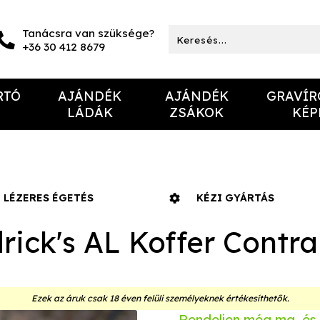
Tanácsra van szüksége?
+36 30 412 8679
RTÓ
AJÁNDÉK
AJÁNDÉK
GRAVÍR
LÁDÁK
ZSÁKOK
KÉP
LÉZERES ÉGETÉS
KÉZI GYÁRTÁS
rick's AL Koffer Contr
Ezek az áruk csak 18 éven felüli személyeknek értékesíthetők.
Rendeljen még ma, és