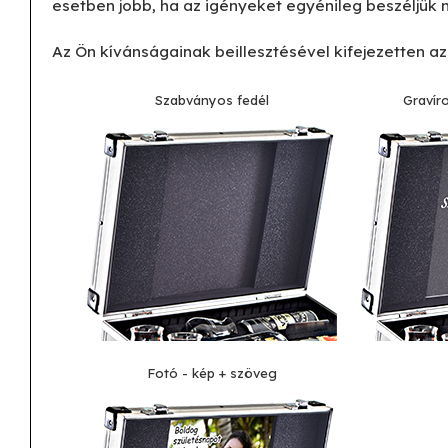
esetben jobb, ha az igényeket egyénileg beszéljük m
Az Ön kívánságainak beillesztésével kifejezetten az
Szabványos fedél
Gravíro
Fotó - kép + szöveg