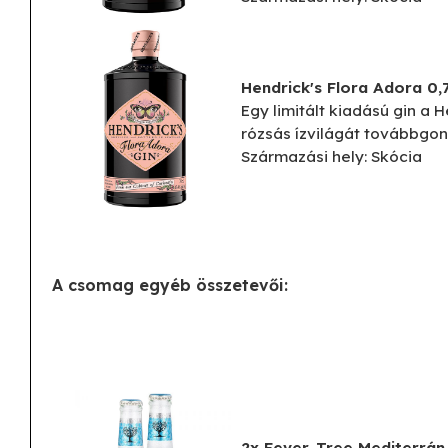
Hendrick's Flora Adora 0,7
Egy limitált kiadású gin a 
rózsás ízvilágát továbbgon
Származási hely: Skócia
A csomag egyéb összetevői:
2x Fever-Tree Mediterrán