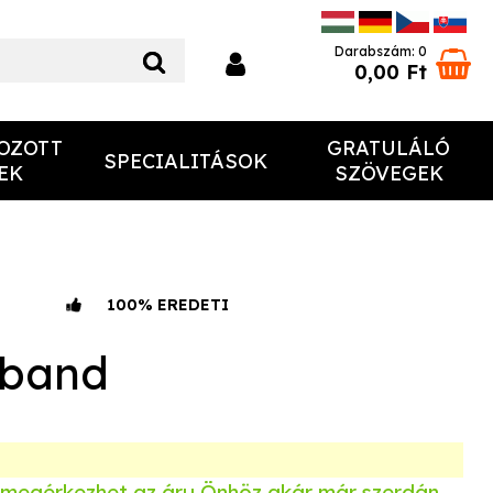
Darabszám: 0
0,00 Ft
OZOTT
GRATULÁLÓ
SPECIALITÁSOK
EK
SZÖVEGEK
100% EREDETI
aband
 megérkezhet az áru Önhöz akár már
szerdán