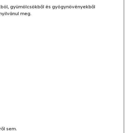
gokból, gyümölcsökből és gyógynövényekből
nyilvánul meg.
ről sem.