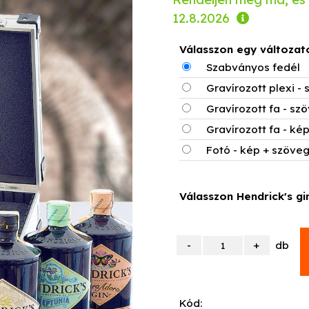
12.8.2026
Válasszon egy változat
Szabványos fedél
Gravírozott plexi -
Gravírozott fa - sz
Gravírozott fa - ké
Fotó - kép + szöve
Válasszon Hendrick's gi
db
Kód: