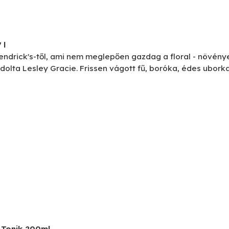
 l
Hendrick's-től, ami nem meglepően gazdag a floral - növény
dolta Lesley Gracie. Frissen vágott fű, boróka, édes ubork
 Tonik 200ml