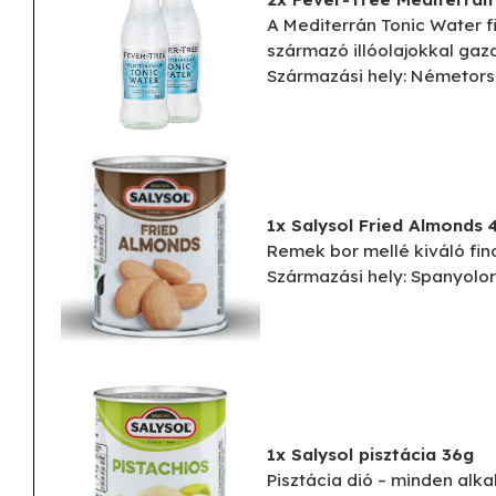
A Mediterrán Tonic Water f
származó illóolajokkal gaz
Származási hely: Németor
1x Salysol Fried Almonds 
Remek bor mellé kiváló fi
Származási hely: Spanyolo
1x Salysol pisztácia 36g
Pisztácia dió – minden alk