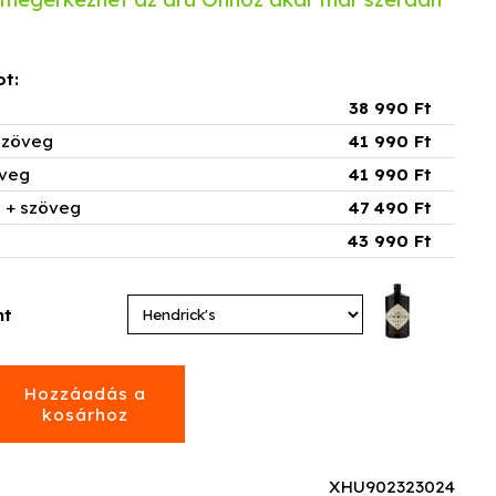
ot:
38 990 Ft
 szöveg
41 990 Ft
öveg
41 990 Ft
p + szöveg
47 490 Ft
g
43 990 Ft
nt
XHU902323024