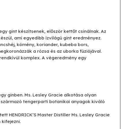
y gint készítsenek, először kettőt csinálnak. Az
észül, ami egyedibb ízvilágú gint eredményez.
ancshéj, kömény, koriander, kubeba bors,
megkoronázzák a rózsa és az uborka fúziójával.
s rendkívül komplex. A végeredmény egy
egy ginben. Ms. Lesley Gracie alkotása olyan
ból származó tengerparti botanikai anyagok kiváló
etett HENDRICK’S Master Distiller Ms. Lesley Gracie
kifejezni.