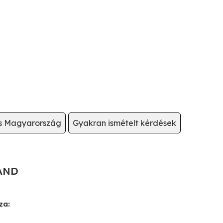
ás Magyarország
Gyakran ismételt kérdések
BAND
za: