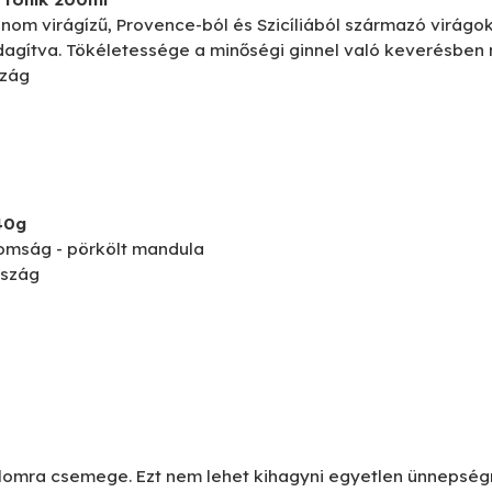
inom virágízű, Provence-ból és Szicíliából származó virá
dagítva. Tökéletessége a minőségi ginnel való keverésben 
szág
40g
nomság - pörkölt mandula
rszág
alomra csemege. Ezt nem lehet kihagyni egyetlen ünnepség