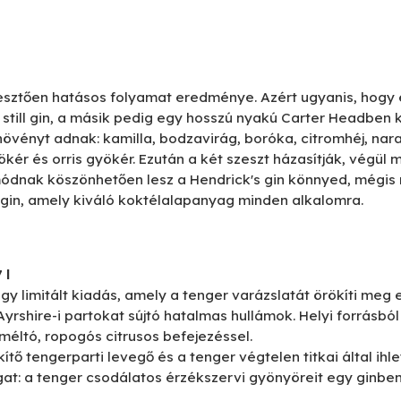
esztően hatásos folyamat eredménye. Azért ugyanis, hogy eg
till gin, a másik pedig egy hosszú nyakú Carter Headben k
növényt adnak: kamilla, bodzavirág, boróka, citromhéj, nar
kér és orris gyökér. Ezután a két szeszt házasítják, végül 
 módnak köszönhetően lesz a Hendrick's gin könnyed, mégi
al gin, amely kiváló koktélalapanyag minden alkalomra.
 l
gy limitált kiadás, amely a tenger varázslatát örökíti meg 
z Ayrshire-i partokat sújtó hatalmas hullámok. Helyi forrás
éltó, ropogós citrusos befejezéssel.
ítő tengerparti levegő és a tenger végtelen titkai által ihl
at: a tenger csodálatos érzékszervi gyönyöreit egy ginben 