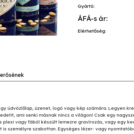
Gyártó:
ÁFÁ-s ár:
Elérhetőség:
merősének
gy üdvözlőlap, üzenet, logó vagy kép számára. Legyen kre
edetit, ami senki másnak nincs a világon! Csak egy nagysz
s plexi vagy fából készült lemezre gravírozás, vagy egy k
is személyre szabottan. Egységes lézer- vagy nyomtatóbeá