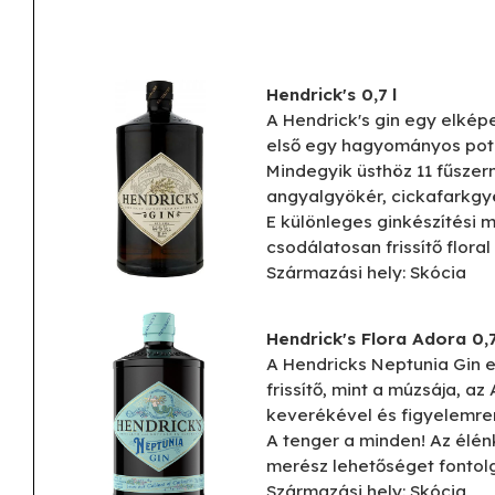
Hendrick's 0,7 l
A Hendrick's gin egy elkép
első egy hagyományos pot s
Mindegyik üsthöz 11 fűszer
angyalgyökér, cickafarkgyö
E különleges ginkészítési
csodálatosan frissítő flor
Származási hely: Skócia
Hendrick's Flora Adora 0,7
A Hendricks Neptunia Gin e
frissítő, mint a múzsája, a
keverékével és figyelemrem
A tenger a minden! Az élénk
merész lehetőséget fontolg
Származási hely: Skócia