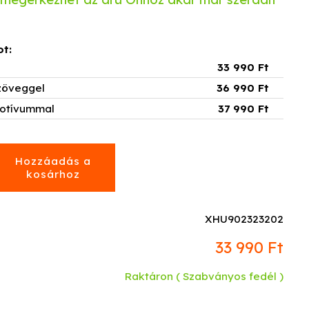
ot:
33 990 Ft
szöveggel
36 990 Ft
motívummal
37 990 Ft
XHU902323202
33 990 Ft
Raktáron
( Szabványos fedél )