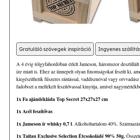
Gratuláló szövegek inspiráció
Ingyenes szállít
A 4 évig tölgyfahordóban érlelt Jameson, háromszor desztillál
íze miatt is. Ehez az ünnepelt olyan finomságokat feszítt ki, 
kiegészíthetik fűszeres rántással, vaddisznóval vagy orvvadász
fadobozt a mellékelt feszítővassal kinyitja, amivel nagymérték
1x Fa ajándékláda Top Secret 27x27x27 cm
1x Acél feszítővas
1x Jameson ír whisky 0,7 l
. Alkoholtartalom 40%. Származási
1x Taitau Exclusive Selection Étcsokoládé 90% 50g.
Összet