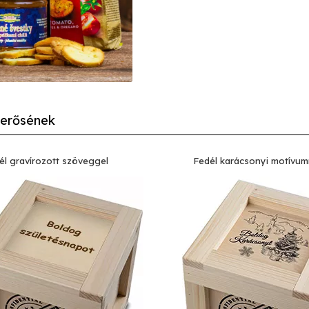
merősének
él gravírozott szöveggel
Fedél karácsonyi motívu