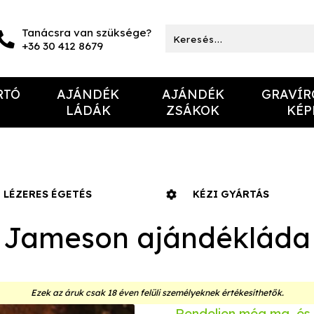
Tanácsra van szüksége?
+36 30 412 8679
RTÓ
AJÁNDÉK
AJÁNDÉK
GRAVÍR
LÁDÁK
ZSÁKOK
KÉP
LÉZERES ÉGETÉS
KÉZI GYÁRTÁS
Jameson ajándékláda
Ezek az áruk csak 18 éven felüli személyeknek értékesíthetők.
Rendeljen még ma, és