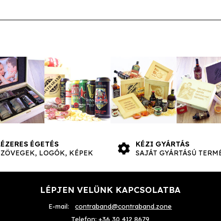
LÉZERES ÉGETÉS
KÉZI GYÁRTÁS
SZÖVEGEK, LOGÓK, KÉPEK
SAJÁT GYÁRTÁSÚ TERM
LÉPJEN VELÜNK KAPCSOLATBA
E-mail:
contraband@contraband.zone
Telefon:
+36 30 412 8679