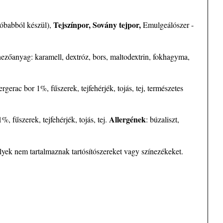
Tejszínpor, Sovány tejpor,
óbabból készül),
Emulgeálószer -
zínezőanyag: karamell, dextróz, bors, maltodextrin, fokhagyma,
gerac bor 1%, fűszerek, tejfehérjék, tojás, tej, természetes
Allergének
, fűszerek, tejfehérjék, tojás, tej.
: búzaliszt,
yek nem tartalmaznak tartósítószereket vagy színezékeket.