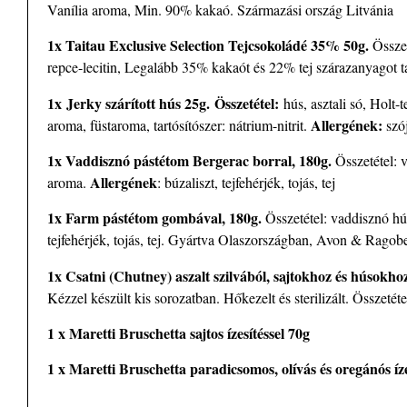
Vanília aroma, Min. 90% kakaó. Származási ország Litvánia
1x Taitau Exclusive Selection Tejcsokoládé 35% 50g.
Össze
repce-lecitin, Legalább 35% kakaót és 22% tej szárazanyagot t
1x Jerky szárított hús 25g.
Összetétel:
hús, asztali só, Holt-
Allergének:
aroma, füstaroma, tartósítószer: nátrium-nitrit.
szó
1x Vaddisznó pástétom Bergerac borral, 180g.
Összetétel: v
Allergének
aroma.
: búzaliszt, tejfehérjék, tojás, tej
1x Farm pástétom gombával, 180g.
Összetétel: vaddisznó hús
tejfehérjék, tojás, tej. Gyártva Olaszországban, Avon & Ragobe
1x Csatni (Chutney) aszalt szilvából, sajtokhoz és húsokho
Kézzel készült kis sorozatban. Hőkezelt és sterilizált. Összetéte
1 x Maretti Bruschetta sajtos ízesítéssel 70g
1 x Maretti Bruschetta paradicsomos, olívás és oregánós íze