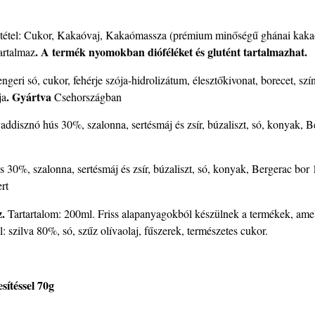
tétel: Cukor, Kakaóvaj, Kakaómassza (prémium minőségű ghánai kaka
. A termék nyomokban dióféléket és glutént tartalmazhat.
artalmaz
tengeri só, cukor, fehérje szója-hidrolizátum, élesztőkivonat, borecet, s
. Gyártva
ja
Csehországban
addisznó hús 30%, szalonna, sertésmáj és zsír, búzaliszt, só, konyak, Ber
 30%, szalonna, sertésmáj és zsír, búzaliszt, só, konyak, Bergerac bor 1%
rt
z.
Tartartalom: 200ml. Friss alapanyagokból készülnek a termékek, amel
l: szilva 80%, só, szűz olívaolaj, fűszerek, természetes cukor.
sítéssel 70g