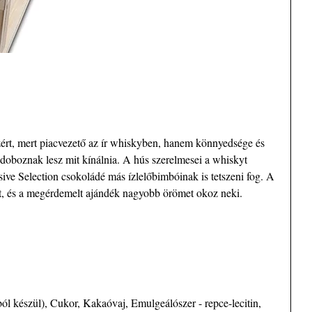
azért, mert piacvezető az ír whiskyben, hanem könnyedsége és
szdoboznak lesz mit kínálnia. A hús szerelmesei a whiskyt
sive Selection csokoládé más ízlelőbimbóinak is tetszeni fog. A
mat, és a megérdemelt ajándék nagyobb örömet okoz neki.
l készül), Cukor, Kakaóvaj, Emulgeálószer - repce-lecitin,