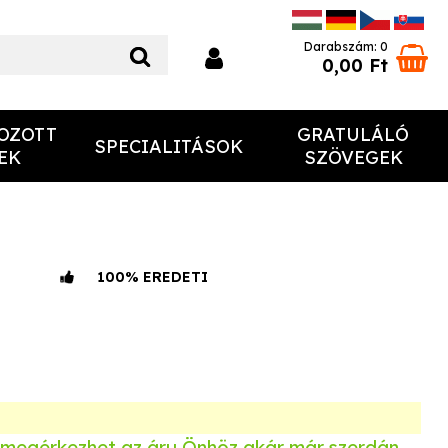
Darabszám: 0
0,00 Ft
OZOTT
GRATULÁLÓ
SPECIALITÁSOK
EK
SZÖVEGEK
100% EREDETI
 megérkezhet az áru Önhöz akár már
szerdán