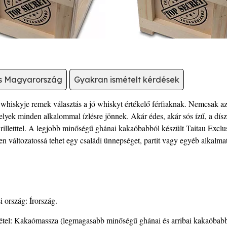
ás Magyarország
Gyakran ismételt kérdések
t whiskyje remek választás a jó whiskyt értékelő férfiaknak. Nemcsak 
amelyek minden alkalommal ízlésre jönnek. Akár édes, akár sós ízű, a dí
 rilletttel. A legjobb minőségű ghánai kakaóbabból készült Taitau Exclu
ben változatossá tehet egy családi ünnepséget, partit vagy egyéb alkal
 ország: Írország.
étel: Kakaómassza (legmagasabb minőségű ghánai és arribai kakaóbabbó