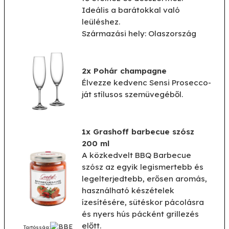
Ideális a barátokkal való
leüléshez.
Származási hely: Olaszország
2x Pohár champagne
Élvezze kedvenc Sensi Prosecco-
ját stílusos szemüvegéből.
1x Grashoff barbecue szósz
200 ml
A közkedvelt BBQ Barbecue
szósz az egyik legismertebb és
legelterjedtebb, erősen aromás,
használható készételek
ízesítésére, sütéskor pácolásra
és nyers hús pácként grillezés
előtt.
Tartósság: