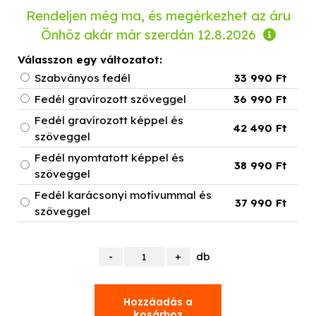
Rendeljen még ma, és megérkezhet az áru
Önhöz akár már
szerdán 12.8.2026
Válasszon egy változatot:
Szabványos fedél
33 990 Ft
Fedél gravírozott szöveggel
36 990 Ft
Fedél gravírozott képpel és
42 490 Ft
szöveggel
Fedél nyomtatott képpel és
38 990 Ft
szöveggel
Fedél karácsonyi motívummal és
37 990 Ft
szöveggel
db