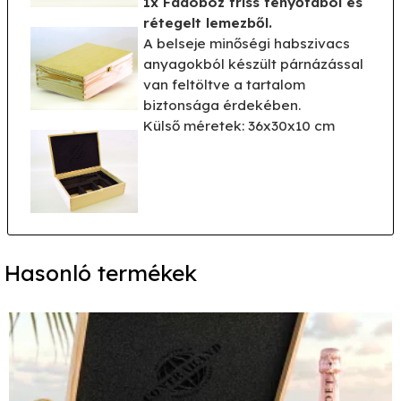
1x Fadoboz friss fenyőfából és
rétegelt lemezből.
A belseje minőségi habszivacs
anyagokból készült párnázással
van feltöltve a tartalom
biztonsága érdekében.
Külső méretek: 36x30x10 cm
Hasonló termékek