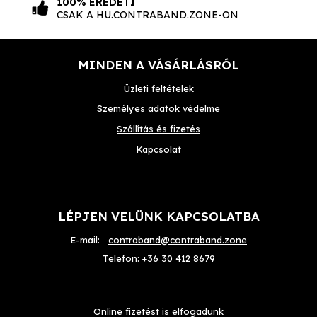
100% EREDETI
CSAK A HU.CONTRABAND.ZONE-ON
MINDEN A VÁSÁRLÁSRÓL
Üzleti feltételek
Személyes adatok védelme
Szállítás és fizetés
Kapcsolat
LÉPJEN VELÜNK KAPCSOLATBA
E-mail:
contraband@contraband.zone
Telefon:
+36 30 412 8679
Online fizetést is elfogadunk