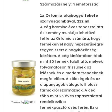
Származási hely: Németország
1x Ortomio olajbogyó fekete
szarvasgombával, 212 ml
A cég harminc éves tapasztalata
és kemény munkája lehetővé
tette az Ortomio számára, hogy
termékeivel nagy népszerűségre
tegyen szert a nagyközönség
körében. A cég kínálatában több
mint 80 termék található, melyek
folyamatosan frissülnek az
ízlésnek és a modern trendeknek
megfelelően. A zöldségek és az
alapanyagok válogatott olasz
farmokról származnak. A cég
több mint 25 éves tapasztalattal
rendelkezik a
Tartósság:
termékpasztőrözés terén. Ez a