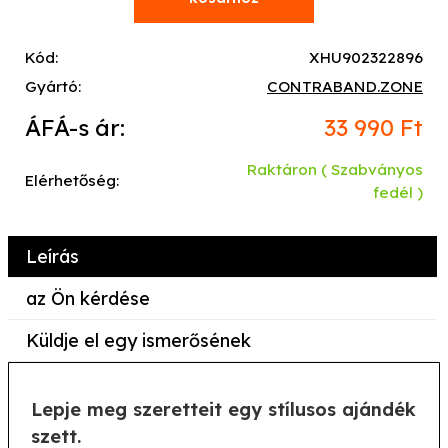
Kód:
XHU902322896
Gyártó:
CONTRABAND.ZONE
ÁFÁ-s ár:
33 990 Ft
Raktáron
( Szabványos
Elérhetőség:
fedél )
Leírás
az Ön kérdése
Küldje el egy ismerősének
Lepje meg szeretteit egy stílusos ajándék
szett.