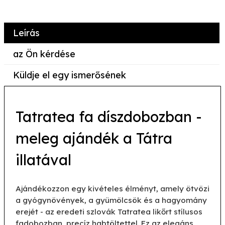
Leírás
az Ön kérdése
Küldje el egy ismerősének
Tatratea fa díszdobozban -
meleg ajándék a Tátra
illatával
Ajándékozzon egy kivételes élményt, amely ötvözi
a gyógynövények, a gyümölcsök és a hagyomány
erejét - az eredeti szlovák Tatratea likőrt stílusos
fadobozban, precíz habtöltettel. Ez az elegáns