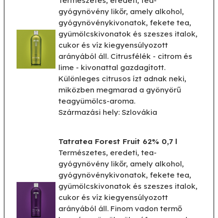
Természetes, eredeti, tea-
gyógynövény likőr, amely alkohol,
gyógynövénykivonatok, fekete tea,
gyümölcskivonatok és szeszes italok,
cukor és víz kiegyensúlyozott
arányából áll. Citrusfélék - citrom és
lime - kivonattal gazdagított.
Különleges citrusos ízt adnak neki,
miközben megmarad a gyönyörű
teagyümölcs-aroma.
Származási hely: Szlovákia
Tatratea Forest Fruit 62% 0,7 l
Természetes, eredeti, tea-
gyógynövény likőr, amely alkohol,
gyógynövénykivonatok, fekete tea,
gyümölcskivonatok és szeszes italok,
cukor és víz kiegyensúlyozott
arányából áll. Finom vadon termő