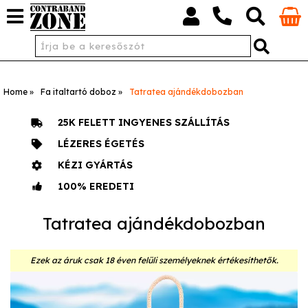
Home
Fa italtartó doboz
Tatratea ajándékdobozban
25K FELETT INGYENES SZÁLLÍTÁS
LÉZERES ÉGETÉS
KÉZI GYÁRTÁS
100% EREDETI
Tatratea ajándékdobozban
Ezek az áruk csak 18 éven felüli személyeknek értékesíthetők.