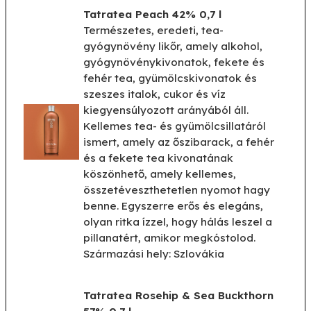
Tatratea Peach 42% 0,7 l
Természetes, eredeti, tea-
gyógynövény likőr, amely alkohol,
gyógynövénykivonatok, fekete és
fehér tea, gyümölcskivonatok és
szeszes italok, cukor és víz
kiegyensúlyozott arányából áll.
Kellemes tea- és gyümölcsillatáról
ismert, amely az őszibarack, a fehér
és a fekete tea kivonatának
köszönhető, amely kellemes,
összetéveszthetetlen nyomot hagy
benne. Egyszerre erős és elegáns,
olyan ritka ízzel, hogy hálás leszel a
pillanatért, amikor megkóstolod.
Származási hely: Szlovákia
Tatratea Rosehip & Sea Buckthorn