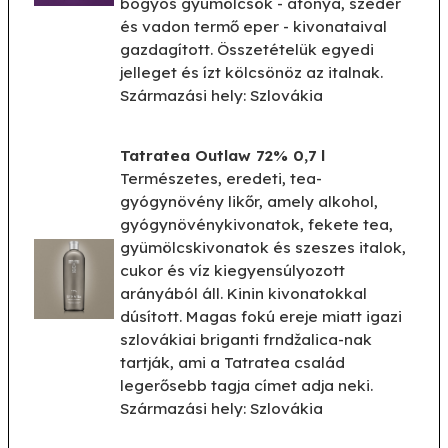
bogyós gyümölcsök - áfonya, szeder
és vadon termő eper - kivonataival
gazdagított. Összetételük egyedi
jelleget és ízt kölcsönöz az italnak.
Származási hely: Szlovákia
Tatratea Outlaw 72% 0,7 l
Természetes, eredeti, tea-
gyógynövény likőr, amely alkohol,
gyógynövénykivonatok, fekete tea,
gyümölcskivonatok és szeszes italok,
cukor és víz kiegyensúlyozott
arányából áll. Kinin kivonatokkal
dúsított. Magas fokú ereje miatt igazi
szlovákiai briganti frndžalica-nak
tartják, ami a Tatratea család
legerősebb tagja címet adja neki.
Származási hely: Szlovákia