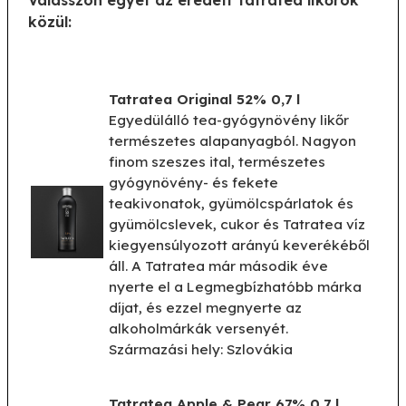
közül:
Tatratea Original 52% 0,7 l
Egyedülálló tea-gyógynövény likőr
természetes alapanyagból. Nagyon
finom szeszes ital, természetes
gyógynövény- és fekete
teakivonatok, gyümölcspárlatok és
gyümölcslevek, cukor és Tatratea víz
kiegyensúlyozott arányú keverékéből
áll. A Tatratea már második éve
nyerte el a Legmegbízhatóbb márka
díjat, és ezzel megnyerte az
alkoholmárkák versenyét.
Származási hely: Szlovákia
Tatratea Apple & Pear 67% 0,7 l