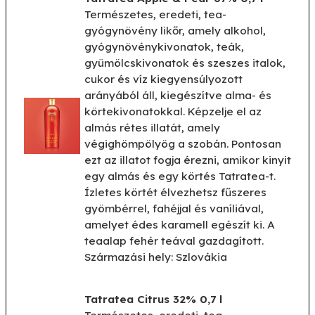
Természetes, eredeti, tea-
gyógynövény likőr, amely alkohol,
gyógynövénykivonatok, teák,
gyümölcskivonatok és szeszes italok,
cukor és víz kiegyensúlyozott
arányából áll, kiegészítve alma- és
körtekivonatokkal. Képzelje el az
almás rétes illatát, amely
végighömpölyög a szobán. Pontosan
ezt az illatot fogja érezni, amikor kinyit
egy almás és egy körtés Tatratea-t.
Ízletes körtét élvezhetsz fűszeres
gyömbérrel, fahéjjal és vaníliával,
amelyet édes karamell egészít ki. A
teaalap fehér teával gazdagított.
Származási hely: Szlovákia
Tatratea Citrus 32% 0,7 l