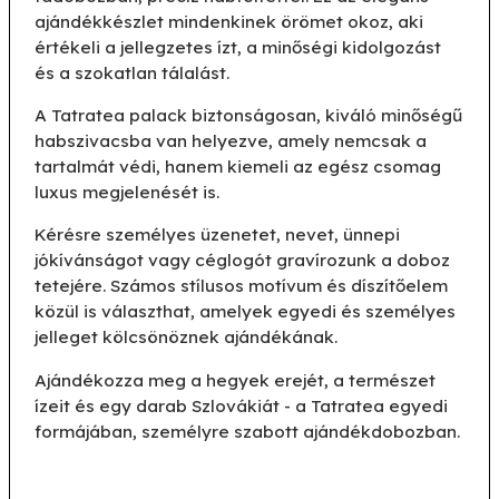
ajándékkészlet mindenkinek örömet okoz, aki
értékeli a jellegzetes ízt, a minőségi kidolgozást
és a szokatlan tálalást.
A Tatratea palack biztonságosan, kiváló minőségű
habszivacsba van helyezve, amely nemcsak a
tartalmát védi, hanem kiemeli az egész csomag
luxus megjelenését is.
Kérésre személyes üzenetet, nevet, ünnepi
jókívánságot vagy céglogót gravírozunk a doboz
tetejére. Számos stílusos motívum és díszítőelem
közül is választhat, amelyek egyedi és személyes
jelleget kölcsönöznek ajándékának.
Ajándékozza meg a hegyek erejét, a természet
ízeit és egy darab Szlovákiát - a Tatratea egyedi
formájában, személyre szabott ajándékdobozban.