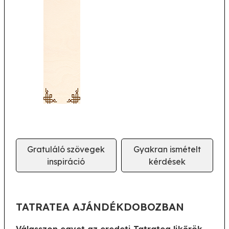
Gratuláló szövegek
Gyakran ismételt
inspiráció
kérdések
TATRATEA AJÁNDÉKDOBOZBAN
Válasszon egyet az eredeti Tatratea likőrök