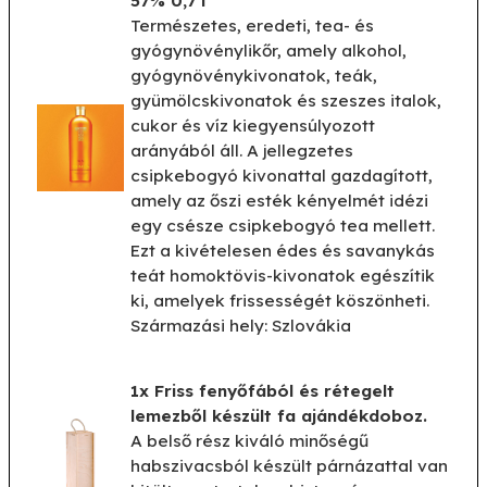
57% 0,7 l
Természetes, eredeti, tea- és
gyógynövénylikőr, amely alkohol,
gyógynövénykivonatok, teák,
gyümölcskivonatok és szeszes italok,
cukor és víz kiegyensúlyozott
arányából áll. A jellegzetes
csipkebogyó kivonattal gazdagított,
amely az őszi esték kényelmét idézi
egy csésze csipkebogyó tea mellett.
Ezt a kivételesen édes és savanykás
teát homoktövis-kivonatok egészítik
ki, amelyek frissességét köszönheti.
Származási hely: Szlovákia
1x Friss fenyőfából és rétegelt
lemezből készült fa ajándékdoboz.
A belső rész kiváló minőségű
habszivacsból készült párnázattal van